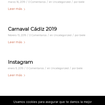
/
/
/
marzo 16, 2019
0 Comentarios
en
Uncategorized
por
biele
Leer más
Carnaval Cádiz 2019
/
/
/
febrero 15, 2019
0 Comentarios
en
Uncategorized
por
biele
Leer más
Instagram
/
/
/
enero 9, 2019
0 Comentarios
en
Uncategorized
por
biele
Leer más
Usamos cookies para asegurar que te damos la mejor